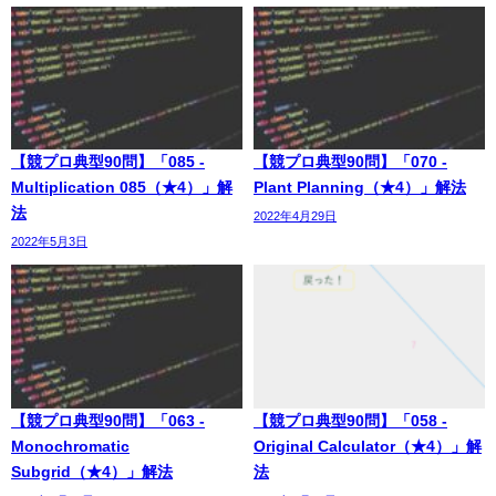
【競プロ典型90問】「085 -
【競プロ典型90問】「070 -
Multiplication 085（★4）」解
Plant Planning（★4）」解法
法
2022年4月29日
2022年5月3日
【競プロ典型90問】「063 -
【競プロ典型90問】「058 -
Monochromatic
Original Calculator（★4）」解
Subgrid（★4）」解法
法