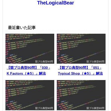
TheLogicalBear
最近書いた記事
競プロ典型90問
競プロ典型90問
【競プロ典型90問】「030 -
【競プロ典型90問】「051 -
K Factors（★5）」解法
Typical Shop（★5）」解法
競プロ典型90問
競プロ典型90問