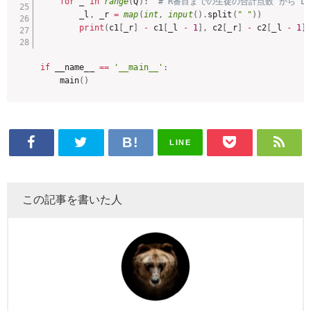
for
 _ 
in
range
(
Q
)
:
# R番目までの生徒の合計点数 から 
        _l
,
 _r 
=
map
(
int
,
input
(
)
.
split
(
" "
)
)
print
(
c1
[
_r
]
-
 c1
[
_l 
-
1
]
,
 c2
[
_r
]
-
 c2
[
_l 
-
1
]
if
 __name__ 
==
'__main__'
:
    main
(
)
LINE
この記事を書いた人