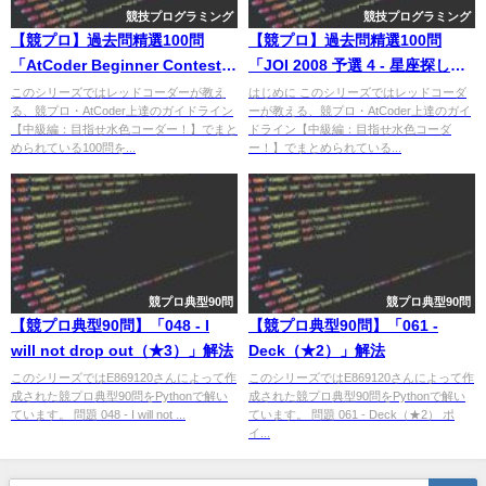
競技プログラミング
競技プログラミング
【競プロ】過去問精選100問
【競プロ】過去問精選100問
「AtCoder Beginner Contest
「JOI 2008 予選 4 - 星座探し」
002 D - 派閥」解法
解法
このシリーズではレッドコーダーが教え
はじめに このシリーズではレッドコーダ
る、競プロ・AtCoder上達のガイドライン
ーが教える、競プロ・AtCoder上達のガイ
【中級編：目指せ水色コーダー！】でまと
ドライン【中級編：目指せ水色コーダ
められている100問を...
ー！】でまとめられている...
競プロ典型90問
競プロ典型90問
【競プロ典型90問】「048 - I
【競プロ典型90問】「061 -
will not drop out（★3）」解法
Deck（★2）」解法
このシリーズではE869120さんによって作
このシリーズではE869120さんによって作
成された競プロ典型90問をPythonで解い
成された競プロ典型90問をPythonで解い
ています。 問題 048 - I will not ...
ています。 問題 061 - Deck（★2） ポ
イ...