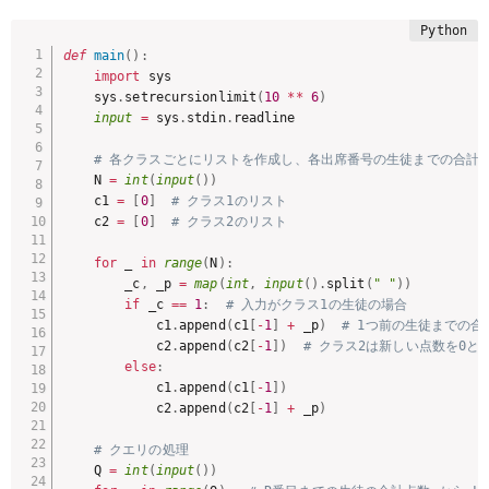
def
main
(
)
:
import
 sys

    sys
.
setrecursionlimit
(
10
**
6
)
input
=
 sys
.
stdin
.
readline

# 各クラスごとにリストを作成し、各出席番号の生徒までの合計
    N 
=
int
(
input
(
)
)
    c1 
=
[
0
]
# クラス1のリスト
    c2 
=
[
0
]
# クラス2のリスト
for
 _ 
in
range
(
N
)
:
        _c
,
 _p 
=
map
(
int
,
input
(
)
.
split
(
" "
)
)
if
 _c 
==
1
:
# 入力がクラス1の生徒の場合
            c1
.
append
(
c1
[
-
1
]
+
 _p
)
# 1つ前の生徒までの
            c2
.
append
(
c2
[
-
1
]
)
# クラス2は新しい点数を0と
else
:
            c1
.
append
(
c1
[
-
1
]
)
            c2
.
append
(
c2
[
-
1
]
+
 _p
)
# クエリの処理
    Q 
=
int
(
input
(
)
)