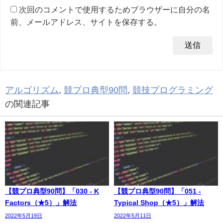
次回のコメントで使用するためブラウザーに自分の名
前、メールアドレス、サイトを保存する。
アルゴリズム
,
競プロ典型90問
,
競技プログラミング
の関連記事
【競プロ典型90問】「030 - K
【競プロ典型90問】「051 -
Factors（★5）」解法
Typical Shop（★5）」解法
2022年5月19日
2022年5月11日