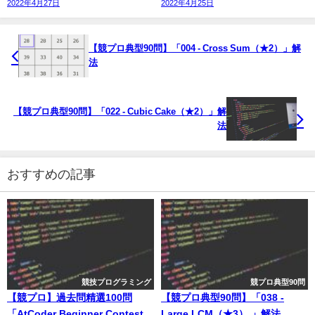
2022年4月27日
2022年4月25日
【競プロ典型90問】「004 - Cross Sum（★2）」解
法
【競プロ典型90問】「022 - Cubic Cake（★2）」解
法
おすすめの記事
競技プログラミング
競プロ典型90問
【競プロ】過去問精選100問
【競プロ典型90問】「038 -
「AtCoder Beginner Contest
Large LCM（★3） 」解法