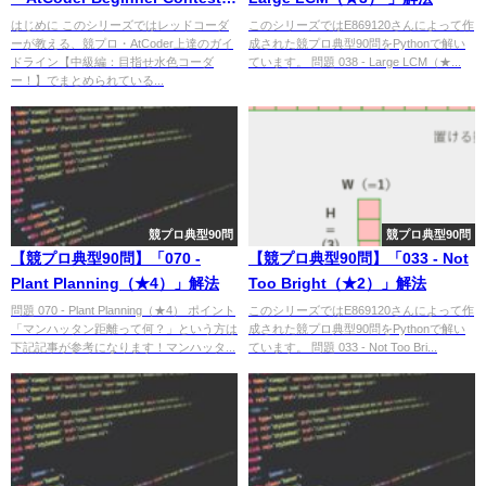
106 B - 105」解法
はじめに このシリーズではレッドコーダ
このシリーズではE869120さんによって作
ーが教える、競プロ・AtCoder上達のガイ
成された競プロ典型90問をPythonで解い
ドライン【中級編：目指せ水色コーダ
ています。 問題 038 - Large LCM（★...
ー！】でまとめられている...
競プロ典型90問
競プロ典型90問
【競プロ典型90問】「070 -
【競プロ典型90問】「033 - Not
Plant Planning（★4）」解法
Too Bright（★2）」解法
問題 070 - Plant Planning（★4） ポイント
このシリーズではE869120さんによって作
「マンハッタン距離って何？」という方は
成された競プロ典型90問をPythonで解い
下記記事が参考になります！マンハッタ...
ています。 問題 033 - Not Too Bri...