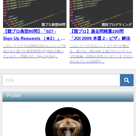
競プロ典型90問
競技プログラミング
【競プロ典型90問】「027 -
【競プロ】過去問精選100問
Sign Up Requests （★2）」解
「JOI 2009 本選 2 - ピザ」解法
法
このシリーズではE869120さんによって作
このシリーズではレッドコーダーが教え
成された競プロ典型90問をPythonで解い
る、競プロ・AtCoder上達のガイドライン
ています。 問題 027 - Sign Up Req...
【中級編：目指せ水色コーダー！】でまと
められている100問を...
Profile