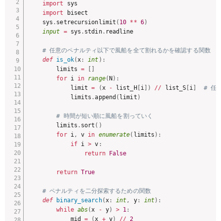
import
 sys

import
 bisect

    sys
.
setrecursionlimit
(
10
**
6
)
input
=
 sys
.
stdin
.
readline

# 任意のペナルティ以下で風船を全て割れるかを確認する関数
def
is_ok
(
x
:
int
)
:
        limits 
=
[
]
for
 i 
in
range
(
N
)
:
            limit 
=
(
x 
-
 list_H
[
i
]
)
//
 list_S
[
i
]
# 
            limits
.
append
(
limit
)
# 時間が短い順に風船を割っていく
        limits
.
sort
(
)
for
 i
,
 v 
in
enumerate
(
limits
)
:
if
 i 
>
 v
:
return
False
return
True
# ペナルティを二分探索するための関数
def
binary_search
(
x
:
int
,
 y
:
int
)
:
while
abs
(
x 
-
 y
)
>
1
:
            mid 
=
(
x 
+
 y
)
//
2