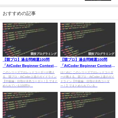
おすすめの記事
競技プログラミング
競技プログラミング
【競プロ】過去問精選100問
【競プロ】過去問精選100問
「AtCoder Beginner Contest
「AtCoder Beginner Contest
002 D - 派閥」解法
106 B - 105」解法
このシリーズではレッドコーダーが教え
はじめに このシリーズではレッドコーダ
る、競プロ・AtCoder上達のガイドライン
ーが教える、競プロ・AtCoder上達のガイ
【中級編：目指せ水色コーダー！】でまと
ドライン【中級編：目指せ水色コーダ
められている100問を...
ー！】でまとめられている...