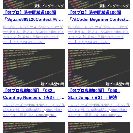
競技プログラミング
競技プログラミング
【競プロ】過去問精選100問
【競プロ】過去問精選100問
「Square869120Contest #6 B -
「AtCoder Beginner Contest
AtCoder Markets」解法
122 B - ATCoder」解法
はじめに このシリーズではレッドコーダ
はじめに このシリーズではレッドコーダ
ーが教える、競プロ・AtCoder上達のガイ
ーが教える、競プロ・AtCoder上達のガイ
ドライン【中級編：目指せ水色コーダ
ドライン【中級編：目指せ水色コーダ
ー！】でまとめられている...
ー！】でまとめられている...
競プロ典型90問
競プロ典型90問
【競プロ典型90問】「082 -
【競プロ典型90問】「050 -
Counting Numbers（★3）」解
Stair Jump（★3）」解法
法
このシリーズではE869120さんによって作
このシリーズではE869120さんによって作
成された競プロ典型90問をPythonで解い
成された競プロ典型90問をPythonで解い
ています。 問題 082 - Counting Nu...
ています。 問題 050 - Stair Jump（...