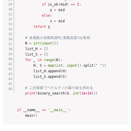
if
 is_ok
(
mid
)
==
1
:
                y 
=
 mid

else
:
                x 
=
 mid

return
 y

# 各風船の初期高度Hと変動高度Sを取得
    N 
=
int
(
input
(
)
)
    list_H 
=
[
]
    list_S 
=
[
]
for
 _ 
in
range
(
N
)
:
        H
,
 S 
=
map
(
int
,
input
(
)
.
split
(
" "
)
)
        list_H
.
append
(
H
)
        list_S
.
append
(
S
)
# 二分探索でペナルティの最小値を求める
print
(
binary_search
(
0
,
int
(
1e
+
14
)
)
)
if
 __name__ 
==
'__main__'
:
    main
(
)