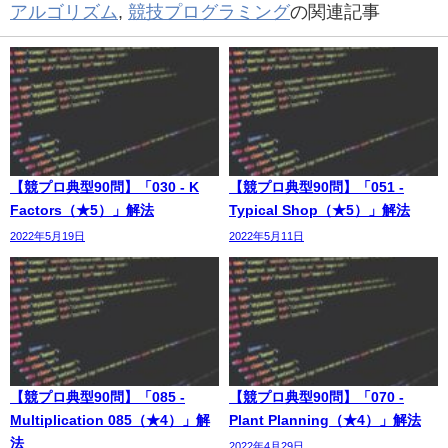
アルゴリズム
,
競技プログラミング
の関連記事
【競プロ典型90問】「030 - K
【競プロ典型90問】「051 -
Factors（★5）」解法
Typical Shop（★5）」解法
2022年5月19日
2022年5月11日
【競プロ典型90問】「085 -
【競プロ典型90問】「070 -
Multiplication 085（★4）」解
Plant Planning（★4）」解法
法
2022年4月29日