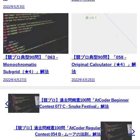
2022年5月3日
【競プロ典型90問】「063 -
【競プロ典型90問】「058 -
Monochromatic
Original Calculator（★4）」解
Subgrid（★4）」解法
法
2022年4月27日
2022年4月25日
【競プロ】過去問精選100問「AtCoder Beginner
Contest 077 C - Snuke Festival」解法
【競プロ】過去問精選100問「AtCoder Regular
Contest 054 B - ムーアの法則」解法