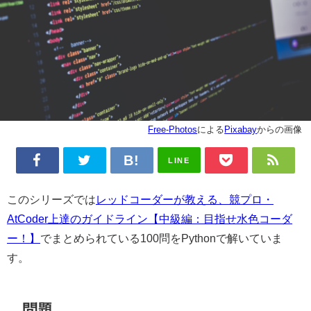
Free-Photos
による
Pixabay
からの画像
LINE
このシリーズでは
レッドコーダーが教える、競プロ・
AtCoder上達のガイドライン【中級編：目指せ水色コーダ
ー！】
でまとめられている100問をPythonで解いていま
す。
問題