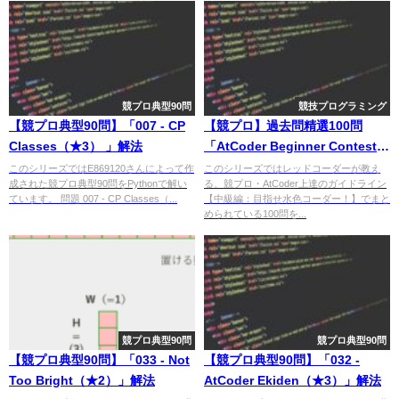
競プロ典型90問
競技プログラミング
【競プロ典型90問】「007 - CP
【競プロ】過去問精選100問
Classes（★3） 」解法
「AtCoder Beginner Contest
077 C - Snuke Festival」解法
このシリーズではE869120さんによって作
このシリーズではレッドコーダーが教え
成された競プロ典型90問をPythonで解い
る、競プロ・AtCoder上達のガイドライン
ています。 問題 007 - CP Classes（...
【中級編：目指せ水色コーダー！】でまと
められている100問を...
競プロ典型90問
競プロ典型90問
【競プロ典型90問】「033 - Not
【競プロ典型90問】「032 -
Too Bright（★2）」解法
AtCoder Ekiden（★3）」解法