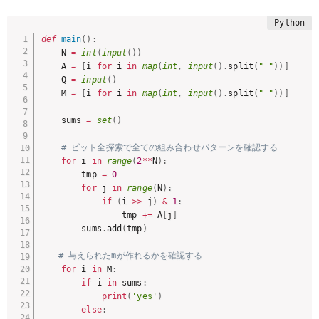
def
main
(
)
:
    N 
=
int
(
input
(
)
)
    A 
=
[
i 
for
 i 
in
map
(
int
,
input
(
)
.
split
(
" "
)
)
]
    Q 
=
input
(
)
    M 
=
[
i 
for
 i 
in
map
(
int
,
input
(
)
.
split
(
" "
)
)
]
    sums 
=
set
(
)
# ビット全探索で全ての組み合わせパターンを確認する
for
 i 
in
range
(
2
**
N
)
:
        tmp 
=
0
for
 j 
in
range
(
N
)
:
if
(
i 
>>
 j
)
&
1
:
                tmp 
+=
 A
[
j
]
        sums
.
add
(
tmp
)
# 与えられたmが作れるかを確認する
for
 i 
in
 M
:
if
 i 
in
 sums
:
print
(
'yes'
)
else
: