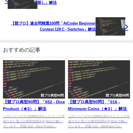
探し」解法
【競プロ】過去問精選100問「AtCoder Beginner
Contest 128 C - Switches」解法
おすすめの記事
競プロ典型90問
競プロ典型90問
【競プロ典型90問】「052 - Dice
【競プロ典型90問】「016 -
Product（★3）」解法
Minimum Coins（★3）」解法
このシリーズではE869120さんによって作
このシリーズではE869120さんによって作
成された競プロ典型90問をPythonで解い
成された競プロ典型90問をPythonで解い
ています。 問題 052 - Dice Produc...
ています。 問題 016 - Minimum Coi...