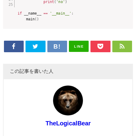
print
(
'no'
)
if
 __name__ 
==
'__main__'
:
    main
(
)
LINE
この記事を書いた人
TheLogicalBear