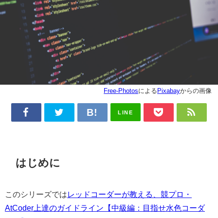
Free-Photos
による
Pixabay
からの画像
LINE
はじめに
このシリーズでは
レッドコーダーが教える、競プロ・
AtCoder上達のガイドライン【中級編：目指せ水色コーダ