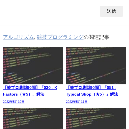
アルゴリズム
,
競技プログラミング
の関連記事
【競プロ典型90問】「030 - K
【競プロ典型90問】「051 -
Factors（★5）」解法
Typical Shop（★5）」解法
2022年5月19日
2022年5月11日