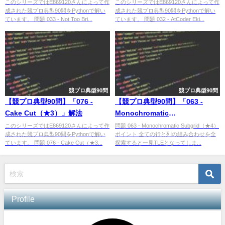
このシリーズではE869120さんによって作
このシリーズではE869120さんによって作
成された競プロ典型90問をPythonで解い
成された競プロ典型90問をPythonで解い
ています。 問題 033 - Not Too Bri...
ています。 問題 032 - AtCoder Eki...
競プロ典型90問
競プロ典型90問
【競プロ典型90問】「076 -
【競プロ典型90問】「063 -
Cake Cut（★3）」解法
Monochromatic
Subgrid（★4）」解法
このシリーズではE869120さんによって作
問題 063 - Monochromatic Subgrid（★4）
成された競プロ典型90問をPythonで解い
ポイント 全ての行と列の組み合わせを全
ています。 問題 076 - Cake Cut（★3...
探索すると一見TLEとなってしま...
Profile