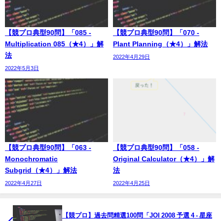
【競プロ典型90問】「085 -
【競プロ典型90問】「070 -
Multiplication 085（★4）」解
Plant Planning（★4）」解法
法
2022年4月29日
2022年5月3日
【競プロ典型90問】「063 -
【競プロ典型90問】「058 -
Monochromatic
Original Calculator（★4）」解
Subgrid（★4）」解法
法
2022年4月27日
2022年4月25日
【競プロ】過去問精選100問「JOI 2008 予選 4 - 星座