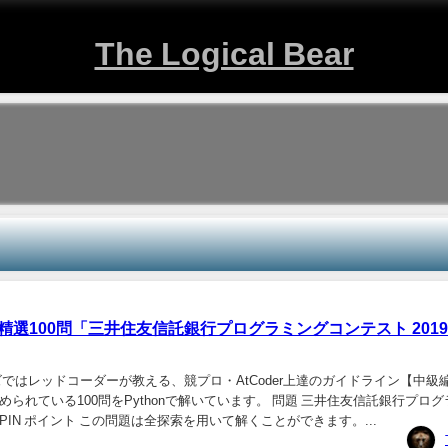
The Logical Bear
100問「三井住友信託銀行プログラミングコンテスト 2019 D -
ズではレッドコーダーが教える、競プロ・AtCoder上達のガイドライン【中級
られている100問をPythonで解いています。 問題 三井住友信託銀行プロ
Lucky PIN ポイント この問題は全探索を用いて解くことができます。...