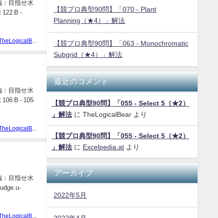
編：目指せ水
【競プロ典型90問】「070 - Plant
22 B -
Planning（★4）」解法
TheLogicalBear
【競プロ典型90問】「063 - Monochromatic
Subgrid（★4）」解法
最近のコメント
編：目指せ水
 B - 105
【競プロ典型90問】「055 - Select 5（★2）
」解法
に
TheLogicalBear
より
TheLogicalBear
【競プロ典型90問】「055 - Select 5（★2）
」解法
に
Excelpedia.at
より
アーカイブ
編：目指せ水
ge.u-
2022年5月
TheLogicalBear