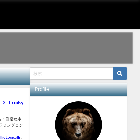
Profile
 Lucky
編：目指せ水
グラミングコン
TheLogicalBear