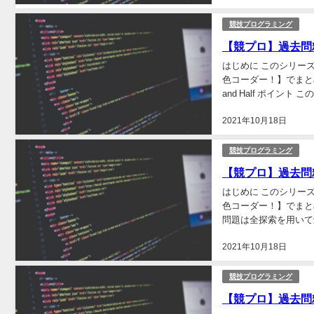
競技プログラミング
【競プロ】過去問精選100
はじめに このシリー
色コーダー！】でまとめられてい
and Half ポイント
2021年10月18日
競技プログラミング
【競プロ】過去問精選
はじめに このシリー
色コーダー！】でまとめら
問題は全探索を用いて
2021年10月18日
競技プログラミング
【競プロ】過去問精選10