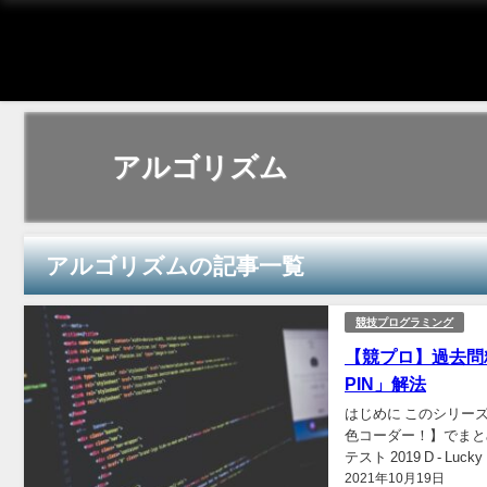
アルゴリズム
アルゴリズムの記事一覧
競技プログラミング
【競プロ】過去問精選
PIN」解法
はじめに このシリー
色コーダー！】でまとめ
テスト 2019 D - 
2021年10月19日