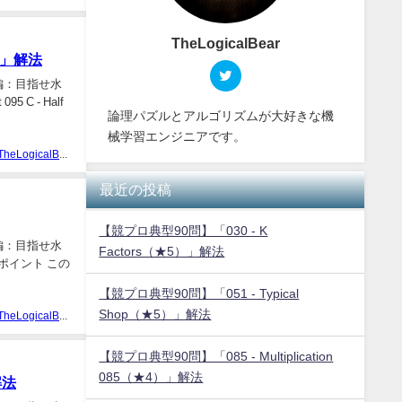
TheLogicalBear
lf」解法
編：目指せ水
 C - Half
論理パズルとアルゴリズムが大好きな機
械学習エンジニアです。
TheLogicalBear
最近の投稿
【競プロ典型90問】「030 - K
編：目指せ水
Factors（★5）」解法
 ポイント この
【競プロ典型90問】「051 - Typical
Shop（★5）」解法
TheLogicalBear
【競プロ典型90問】「085 - Multiplication
085（★4）」解法
解法