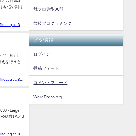
 I Love
6の余りも46で割り
競プロ典型90問
競技プログラミング
TheLogicalBear
メタ情報
ログイン
 Shift
び替えを行うと
投稿フィード
TheLogicalBear
コメントフィード
WordPress.org
- Large
公約数) AとB
TheLogicalBear