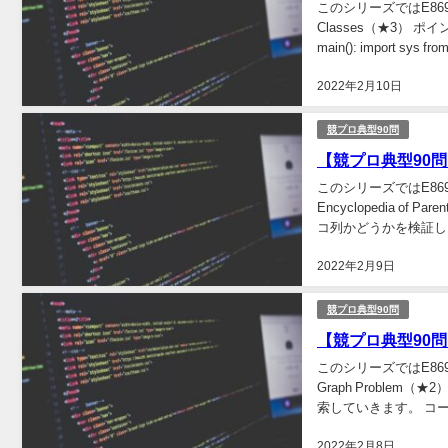
このシリーズではE869
Classes（★3）
main(): import sys from
2022年2月10日
競プロ典型90問
【競プロ典型90問】「0
このシリーズではE869
Encyclopedia 
コ列かどうかを検証しま
2022年2月9日
競プロ典型90問
【競プロ典型90問】「0
このシリーズではE869
Graph Probl
索していきます。 コード def 
2022年2月8日