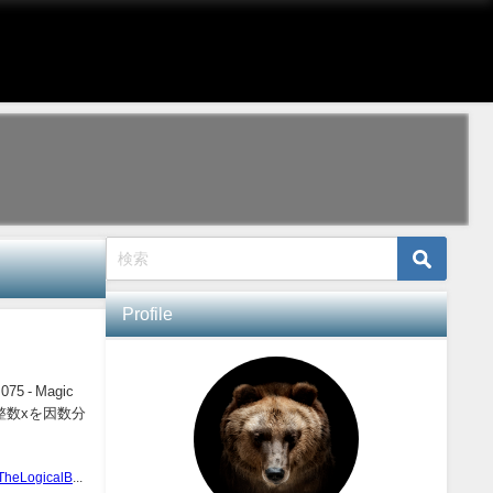
Profile
- Magic
の整数xを因数分
TheLogicalBear