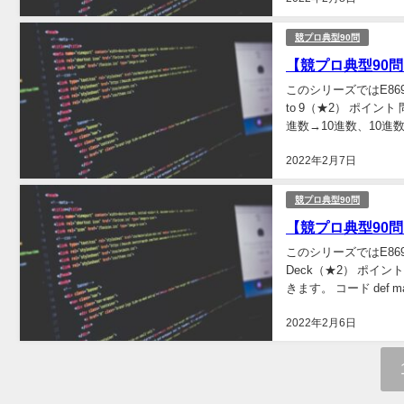
競プロ典型90問
【競プロ典型90問】「
このシリーズではE8691
to 9（★2） ポイ
進数→10進数、10進数
2022年2月7日
競プロ典型90問
【競プロ典型90問】
このシリーズではE869
Deck（★2） ポ
きます。 コード def main():
2022年2月6日