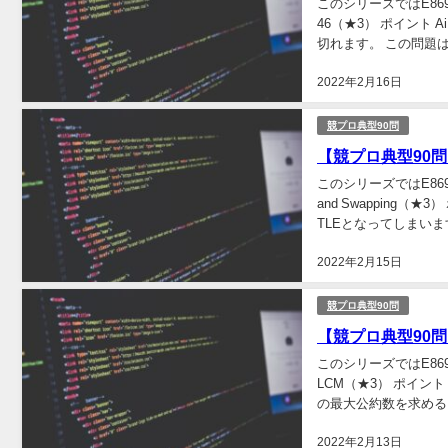
このシリーズではE8691
46（★3） ポイント Ai +
切れます。 この問題はこ
2022年2月16日
競プロ典型90問
【競プロ典型90問】「0
このシリーズではE8691
and Swapping
TLEとなってしまいます。
2022年2月15日
競プロ典型90問
【競プロ典型90問】「
このシリーズではE8691
LCM（★3） ポイント
の最大公約数を求めるに
2022年2月13日