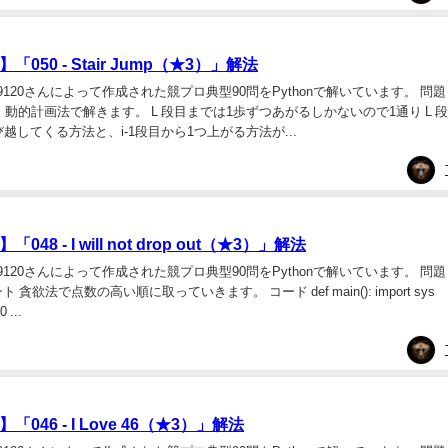
050 - Stair Jump（★3）」解法
20さんによって作成された競プロ典型90問をPythonで解いています。 問題 050 -
ント 動的計画法で解きます。 L 段目までは1歩ずつあがるしかないので1通り L
び越してくる方法と、i-1段目から1つ上がる方法が...
48 - I will not drop out（★3）」解法
20さんによって作成された競プロ典型90問をPythonで解いています。 問題 048 - I
イント 貪欲法で点数の高い順に取っていきます。 コード def main(): import sys
0 ...
046 - I Love 46（★3）」解法