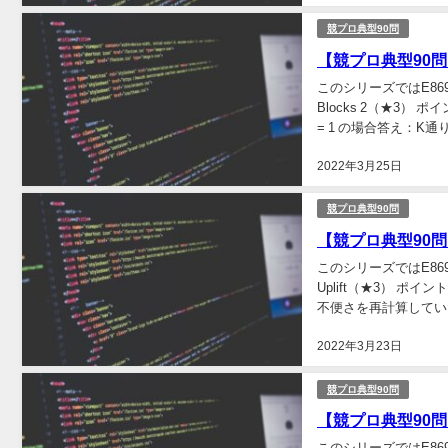
競プロ典型90問
【競プロ典型90問】「0
このシリーズではE8691
Blocks 2（★3）
= 1 の場合答え：K通
2022年3月25日
競プロ典型90問
【競プロ典型90問】「
このシリーズではE869
Uplift（★3） 
不便さを再計算してい
2022年3月23日
競プロ典型90問
【競プロ典型90問】「
このシリーズではE8691