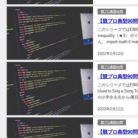
競プロ典型90問
【競プロ典型90問】「
このシリーズではE869
Inequality（
ん。 import math if math.
2022年2月12日
競プロ典型90問
【競プロ典型90問】「0
このシリーズではE869
Used to Sing 
の小学生を左からi番目
2022年2月11日
競プロ典型90問
【競プロ典型90問】「