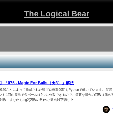
The Logical Bear
75 - Magic For Balls（★3）」解法
120さんによって作成された競プロ典型90問をPythonで解いています。 問題 075 
3） ポイント 1回の魔法で各ボールは2つに分裂できるので、必要な操作の回数は元
数、すなわちlog2(因数の数)の小数点以下切り上...