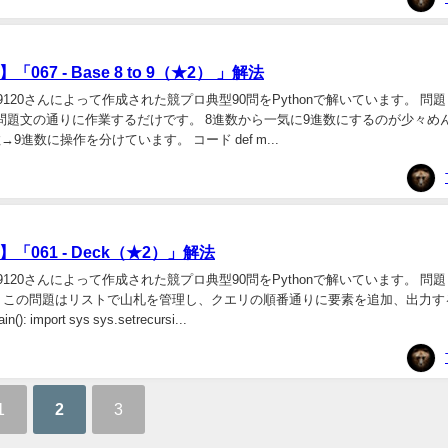
067 - Base 8 to 9（★2） 」解法
20さんによって作成された競プロ典型90問をPythonで解いています。 問題 067 
ント 問題文の通りに作業するだけです。 8進数から一気に9進数にするのが少々め
→9進数に操作を分けています。 コード def m...
「061 - Deck（★2）」解法
120さんによって作成された競プロ典型90問をPythonで解いています。 問題 06
イント この問題はリストで山札を管理し、クエリの順番通りに要素を追加、出力す
 import sys sys.setrecursi...
1
2
3