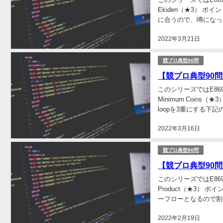
Ekiden（★3） ポ
に合うので、噂になっ
2022年3月21日
競プロ典型90問
【競プロ典型90問】「
このシリーズではE869
Minimum Coin
loopを3重にする下記の
2022年3月16日
競プロ典型90問
【競プロ典型90問】「
このシリーズではE869
Product（★3）
ーフローとなるので割り
2022年2月19日