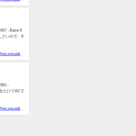
- Base 8
んどいので、8
TheLogicalBear
1 -
るだけでACで
TheLogicalBear