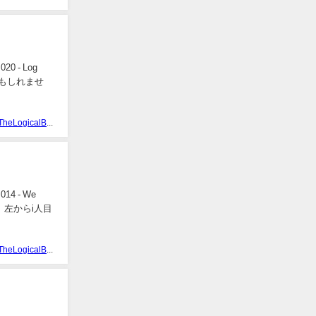
 - Log
かもしれませ
TheLogicalBear
 - We
て、左からi人目
TheLogicalBear