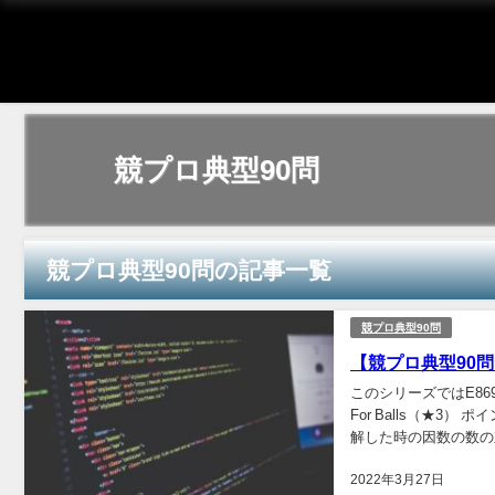
競プロ典型90問
競プロ典型90問の記事一覧
競プロ典型90問
【競プロ典型90問】「0
このシリーズではE869
For Balls（★
解した時の因数の数の対
2022年3月27日