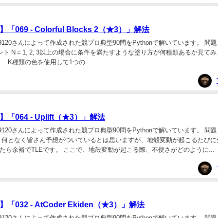
69 - Colorful Blocks 2（★3）」解法
20さんによって作成された競プロ典型90問をPythonで解いています。 問題 069 - 
 ポイント N = 1, 2, 3以上の場合に条件を満たすような塗り方が何種類あるか見て
り K種類の色を使用して1つの...
064 - Uplift（★3）」解法
120さんによって作成された競プロ典型90問をPythonで解いています。 問題 06
ポイント 何となく皆さん予想がついているとは思いますが、地殻変動が起こるたび
たら余裕でTLEです。 ここで、地殻変動が起こる際、不便さがどのように...
032 - AtCoder Ekiden（★3）」解法
20さんによって作成された競プロ典型90問をPythonで解いています。 問題 032 -