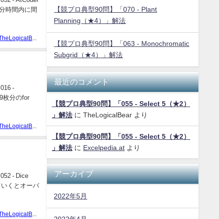
【競プロ典型90問】「070 - Plant
も十分時間内に間
Planning（★4）」解法
TheLogicalBear
【競プロ典型90問】「063 - Monochromatic
Subgrid（★4）」解法
最近のコメント
6 -
枚分のfor
【競プロ典型90問】「055 - Select 5（★2）
」解法
に
TheLogicalBear
より
TheLogicalBear
【競プロ典型90問】「055 - Select 5（★2）
」解法
に
Excelpedia.at
より
アーカイブ
- Dice
ていくとオーバ
2022年5月
TheLogicalBear