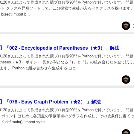
120さんによって作成された競プロ典型90問をPythonで解いています。 問題 007
 ポイント クラスを昇順ソートして、二分探索で生徒が入るべきクラスを探ります。 コ
 bisect import b...
02 - Encyclopedia of Parentheses（★3）」解法
120さんによって作成された競プロ典型90問をPythonで解いています。 問題 00
of Parentheses（★3） ポイント 長さがNとなる「(」と「)」の組み合わせを全て
す。 Pythonで組み合わせを生成するには...
78 - Easy Graph Problem（★2） 」解法
120さんによって作成された競プロ典型90問をPythonで解いています。 問題 078
em（★2） ポイント はじめに各頂点の隣接頂点のグラフを作成し、その後条件に当
main(): import sys s...