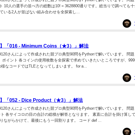
イント 10人の選手の並べ方の総数は10! = 3628800通りです。総当りで調べて
ている2人が並ばない組み合わせを全探索し...
016 - Minimum Coins（★3）」解法
120さんによって作成された競プロ典型90問をPythonで解いています。 問題 01
s（★3） ポイント 各コインの使用枚数を全探索で求めていきたいところですが、9999
様なコードではTLEとなってしまいます。 for a...
052 - Dice Product（★3）」解法
120さんによって作成された競プロ典型90問をPythonで解いています。 問題 052 
 ポイント 各サイコロの目の合計の総積が解答となります。 素直に合計を掛け算し
ながらかけて、最後にもう一回割ります。 コード def ...