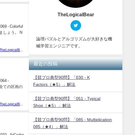
TheLogicalBear
Colorful
みましょう。 N
論理パズルとアルゴリズムが大好きな機
械学習エンジニアです。
TheLogicalBear
最近の投稿
【競プロ典型90問】「030 - K
4 -
Factors（★5）」解法
に全ての区画の
【競プロ典型90問】「051 - Typical
TheLogicalBear
Shop（★5）」解法
【競プロ典型90問】「085 - Multiplication
085（★4）」解法
 AtCoder