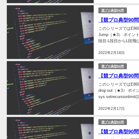
競プロ典型90問
【競プロ典型90問】「
このシリーズではE8691
Jump（★3） ポイ
段目-L段目からL段飛
2022年2月18日
競プロ典型90問
【競プロ典型90問】「0
このシリーズではE8691
drop out（★3） ポ
sys.setrecursionlimit(1
2022年2月17日
競プロ典型90問
【競プロ典型90問】「