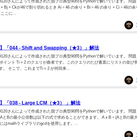
20さんによって作成された競プロ典型90問をPythonで解いています。 問題 046 -
 Bj + Ckが46で割り切れるとき Ai ÷ 46 の余り + Bi ÷ 46 の余り + Ci ÷ 4
こに...
44 - Shift and Swapping（★3）」解法
20さんによって作成された競プロ典型90問をPythonで解いています。 問題 044 -
（★3） ポイント Ti = 2 のクエリが曲者です。このクエリのたび素直にリストの並
 そこで、これまでTi = 2 が何回来...
038 - Large LCM（★3） 」解法
20さんによって作成された競プロ典型90問をPythonで解いています。 問題 038 
 AとBの最小公倍数は以下の式で求めることができます。 A x B ÷ (AとBの最大
はmathライブラリのgcdを使用します。...