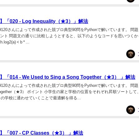
020 - Log Inequality（★3）」解法
120さんによって作成された競プロ典型90問をPythonで解いています。 問題 020
★3） ポイント 問題文の通りに比較しようとすると、以下のようなコードを思いつく
log2(a) < b * ...
14 - We Used to Sing a Song Together（★3） 」解法
120さんによって作成された競プロ典型90問をPythonで解いています。 問題 014
a Song Together（★3） ポイント 小学生の家と学校の位置をそれぞれ昇順ソートし
の学校に通わせていくことで最適解を得る...
007 - CP Classes（★3） 」解法