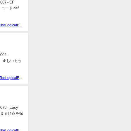
 - CP
ード def
TheLogicalBear
2 -
試し、正しいカッ
TheLogicalBear
 - Easy
てはまる頂点を探
TheLogicalBear